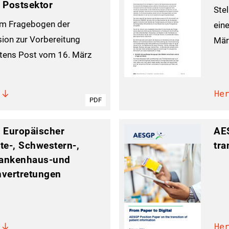
 Postsektor
Ste
um Fragebogen der
ein
on zur Vorbereitung
Mär
tens Post vom 16. März
He
PDF
 Europäischer
AES
zte-, Schwestern-,
tra
rankenhaus-und
vertretungen
He