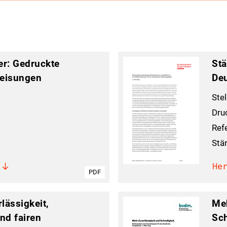
er: Gedruckte
Stä
eisungen
De
Ste
Dru
Ref
Stä
He
PDF
lässigkeit,
Meh
und fairen
Sch