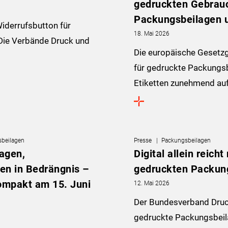
gedruckten Gebrauc
Packungsbeilagen u
iderrufsbutton für
18. Mai 2026
 Die Verbände Druck und
Die europäische Gesetzg
für gedruckte Packungs
Etiketten zunehmend au
beilagen
Presse
Packungsbeilagen
agen,
Digital allein reich
en in Bedrängnis –
gedruckten Packun
ompakt am 15. Juni
12. Mai 2026
Der Bundesverband Druck
gedruckte Packungsbeila