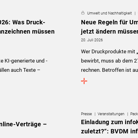
Umwelt und Nachhaltigkeit
026: Was Druck-
Neue Regeln für U
nnzeichnen müssen
jetzt ändern müsse
20. Juli 2026
Wer Druckprodukte mit „
KI-generierte und -
bewirbt, muss ab dem 
ällen auch Texte –
rechnen. Betroffen ist a
Presse
Veranstaltungen
Pack
Einladung zum infoK
nline-Verträge –
zuletzt?“: BVDM in