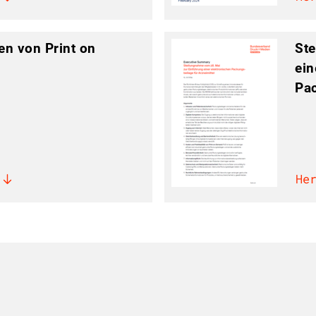
en von Print on
Ste
ein
Pac
He