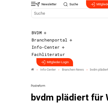
Newsletter
Suche
Mitglied
BVDM
Branchenportal
Info-Center
Fachliteratur
Mitglieder-Login
Info-Center
Branchen-News
bvdm plädier
Postreform
bvdm plädiert für