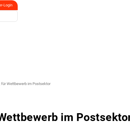
er-Login
t für Wettbewerb im Postsektor
 Wettbewerb im Postsekto