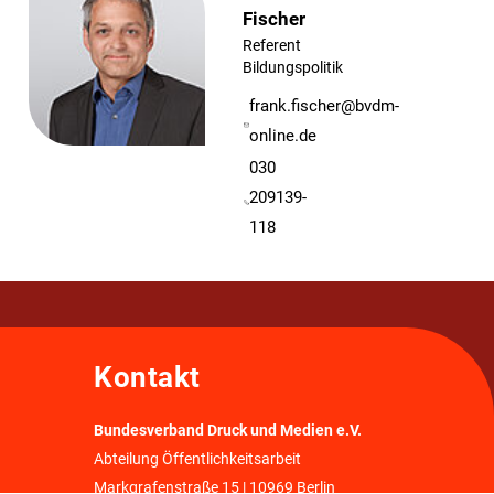
Fischer
Referent
Bildungspolitik
frank.fischer@bvdm-
online.de
030
209139-
118
Kontakt
Bundesverband Druck und Medien e.V.
Abteilung Öffentlichkeitsarbeit
Markgrafenstraße 15 | 10969 Berlin