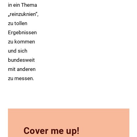
in ein Thema
„reinzuknien“,
zu tollen
Ergebnissen
zu kommen
und sich
bundesweit
mit anderen
zu messen.
Cover me up!