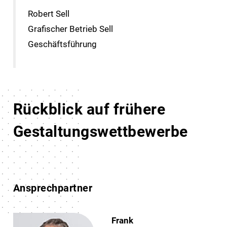
Robert Sell
Grafischer Betrieb Sell
Geschäftsführung
Rückblick auf frühere
Gestaltungswettbewerb
Gestaltungswettbewerb
Gestaltungswettbewerb
Gestaltungswettbewerbe
2025
2024
2023
Ansprechpartner
Frank