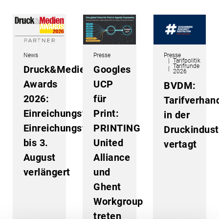
News
Presse
Presse
Tarifpolitik
Tarifrunde
Druck&Medien
Googles
2026
Awards
UCP
BVDM:
2026:
für
Tarifverhan
Einreichungsfrist
Print:
in der
Einreichungsfrist
PRINTING
Druckindust
bis 3.
United
vertagt
August
Alliance
verlängert
und
Ghent
Workgroup
treten