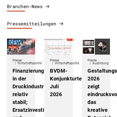
Branchen-News
Pressemitteilungen
Presse
Presse
Presse
Wirtschaftspolitik
Wirtschaftspolitik
Ausbildung
Finanzierungsklima
BVDM-
Gestaltung
in der
Konjunkturtelegramm
2026
Druckindustrie
Juli
zeigt
relativ
2026
eindrucksvo
stabil;
das
Ersatzinvestitionen
kreative