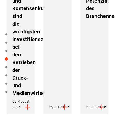
und
Potenzial
Kostensenkung
des
sind
Branchenn
die
wichtigsten
Investitionsziele
bei
den
Betrieben
der
Druck-
und
Medienwirtschaft
05. August
2026
29. Juli 2026
21. Juli 2026