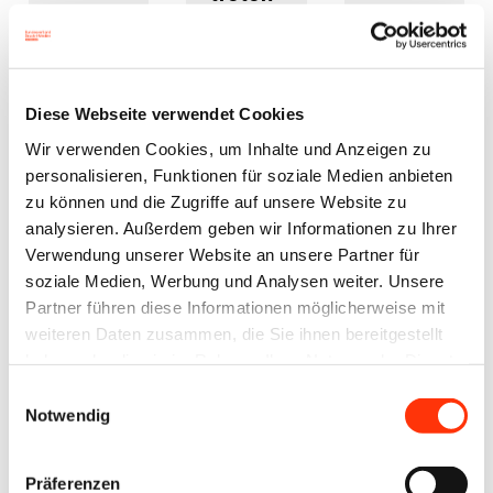
der
Initiative
bei
Diese Webseite verwendet Cookies
Wir verwenden Cookies, um Inhalte und Anzeigen zu
14. Juli 2026
10. Juli 2026
06. Juli 2026
personalisieren, Funktionen für soziale Medien anbieten
zu können und die Zugriffe auf unsere Website zu
analysieren. Außerdem geben wir Informationen zu Ihrer
Verwendung unserer Website an unsere Partner für
soziale Medien, Werbung und Analysen weiter. Unsere
Partner führen diese Informationen möglicherweise mit
weiteren Daten zusammen, die Sie ihnen bereitgestellt
haben oder die sie im Rahmen Ihrer Nutzung der Dienste
gesammelt haben.
Einwilligungsauswahl
Notwendig
Weitere
Präferenzen