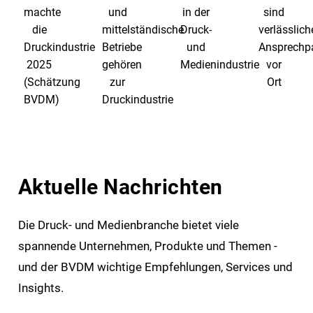
machte
und
in der
sind
die
mittelständische
Druck-
verlässlich
Entwaldungsfreie
Druckindustrie
Betriebe
und
Ansprechpa
Druckprodukte -
2025
gehören
Medienindustrie
vor
Das war
Aktuelle
(Schätzung
zur
Ort
Tarifrunde
der
Informationen
Gemeinsam
BVDM)
Druckindustrie
2026
DDMT26
zur EUDR
für Print
©
Aktuelle Nachrichten
Die Druck- und Medienbranche bietet viele
spannende Unternehmen, Produkte und Themen -
und der BVDM wichtige Empfehlungen, Services und
Insights.