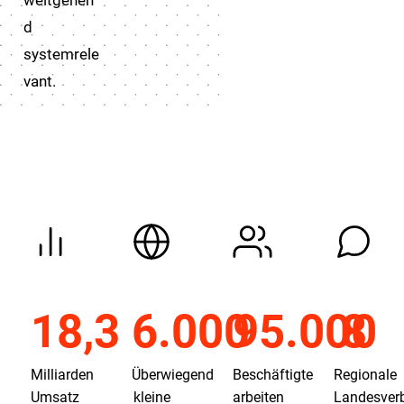
weitgehen
d
systemrele
vant.
18,3
6.000
95.000
8
Milliarden
Überwiegend
Beschäftigte
Regionale
Umsatz
kleine
arbeiten
Landesver