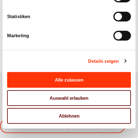
Nachric
hten
Statistiken
anzeige
n
Marketing
Details zeigen
Alle zulassen
Anstehende Veranstaltungen
Auswahl erlauben
Ablehnen
Alle Veranstaltungen anzeigen