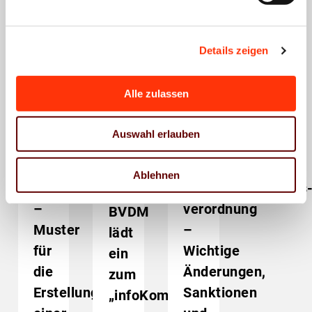
Das könnte Sie auch
interessieren
Details zeigen
Alle zulassen
Auswahl erlauben
Presse
Veranstaltungen
Wirtschaftsrecht
Wirtschaftsrecht
Wirtschaftsrecht
EU-
Neue
Neues
Ablehnen
Produktsicherheitsverordnung
Produktsicherheits
Produktsicherheitsgesetz:
–
verordnung
BVDM
Muster
–
lädt
für
Wichtige
ein
die
Änderungen,
zum
Erstellung
Sanktionen
„infoKompakt“