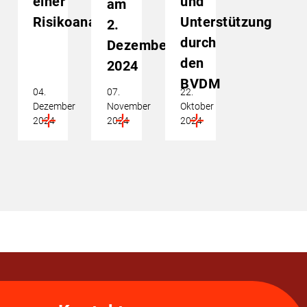
einer
und
am
Risikoanalyse
Unterstützung
2.
durch
Dezember
den
2024
BVDM
04.
07.
22.
Dezember
November
Oktober
2024
2024
2024