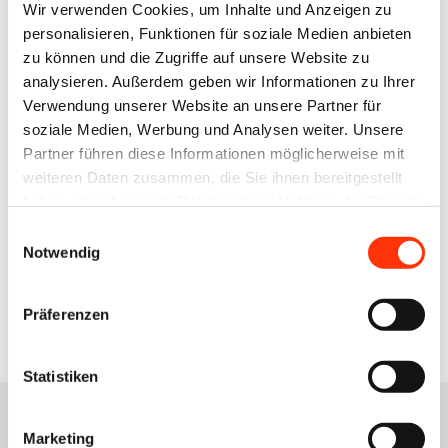
Julia Rohmann
Wir verwenden Cookies, um Inhalte und Anzeigen zu
Referentin Umweltschutz/Arbeitssicherheit
personalisieren, Funktionen für soziale Medien anbieten
julia.rohmann@bvdm-online.de
zu können und die Zugriffe auf unsere Website zu
030 209139-163
analysieren. Außerdem geben wir Informationen zu Ihrer
Verwendung unserer Website an unsere Partner für
soziale Medien, Werbung und Analysen weiter. Unsere
Anna Lutz
Referentin Medien- und Wirtschaftsrecht
Partner führen diese Informationen möglicherweise mit
weiteren Daten zusammen, die Sie ihnen bereitgestellt
anna.lutz@bvdm-online.de
haben oder die sie im Rahmen Ihrer Nutzung der Dienste
030 209139-122
gesammelt haben.
Einwilligungsauswahl
Notwendig
Zur Übersicht
Präferenzen
Statistiken
Marketing