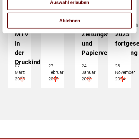
Auswahl erlauben
und
der
werden
der
Gespräche
Druckindustrie,
im
Druckindustrie
Ablehnen
zum
Tarifverhandlungen
Januar
MTV
Zeitungsverlage
2025
in
und
fortgese
der
Papierverarbeitung
Druckindustrie
07.
27.
24.
28.
März
Februar
Januar
November
2025
2025
2025
2024