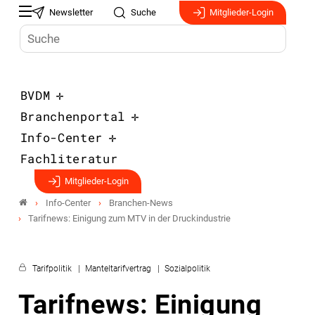
Newsletter
Suche
Mitglieder-Login
BVDM
Branchenportal
Info-Center
Fachliteratur
Mitglieder-Login
Info-Center
Branchen-News
Tarifnews: Einigung zum MTV in der Druckindustrie
Tarifpolitik
Manteltarifvertrag
Sozialpolitik
Tarifnews: Einigung