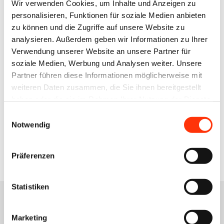
Referentin Sozialpolitik/Recht
Wir verwenden Cookies, um Inhalte und Anzeigen zu
sabine.dresbach@bvdm-online.de
personalisieren, Funktionen für soziale Medien anbieten
030 209139-121
zu können und die Zugriffe auf unsere Website zu
analysieren. Außerdem geben wir Informationen zu Ihrer
Verwendung unserer Website an unsere Partner für
Mathias Stanke
soziale Medien, Werbung und Analysen weiter. Unsere
Referent Sozialpolitik/Recht
Partner führen diese Informationen möglicherweise mit
mathias.stanke@bvdm-online.de
weiteren Daten zusammen, die Sie ihnen bereitgestellt
030 209139-123
haben oder die sie im Rahmen Ihrer Nutzung der Dienste
gesammelt haben.
Einwilligungsauswahl
Notwendig
Zur Übersicht
Präferenzen
Statistiken
Marketing