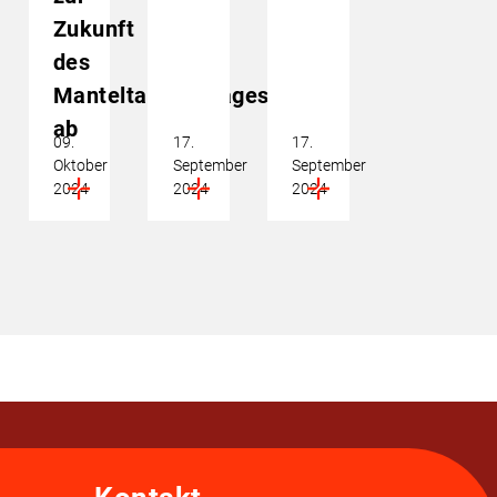
Zukunft
des
Manteltarifvertrages
ab
09.
17.
17.
Oktober
September
September
2024
2024
2024