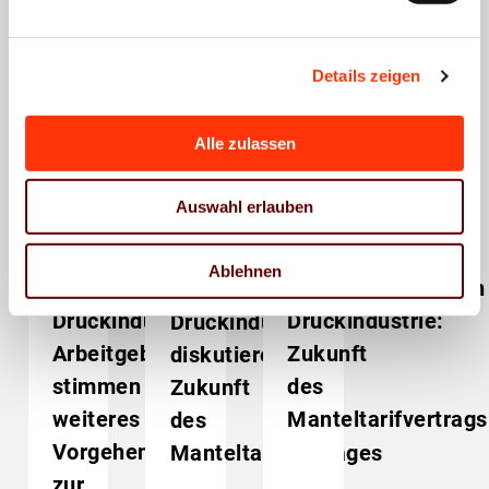
Das könnte Sie auch
interessieren
Details zeigen
Alle zulassen
Presse
Manteltarifvertrag
Auswahl erlauben
Tarifpolitik
Tarifpolitik
Tarifrunde
Manteltarifvertrag
Manteltarifvertrag
2024
Tarifrunde
Tarifrunde
2024
2024
Tarifparteien
Sozialpolitik
Sozialpolitik
Ablehnen
Tarifverhandlungen
Tarifverhandlungen
der
Druckindustrie:
Druckindustrie:
Druckindustrie
Arbeitgeber
Zukunft
diskutieren
stimmen
des
Zukunft
weiteres
Manteltarifvertrags
des
Vorgehen
Manteltarifvertrages
zur