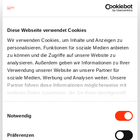
x
Nachrichten aus 11/2023
Diese Webseite verwendet Cookies
Wir verwenden Cookies, um Inhalte und Anzeigen zu
personalisieren, Funktionen für soziale Medien anbieten
zu können und die Zugriffe auf unsere Website zu
analysieren. Außerdem geben wir Informationen zu Ihrer
Verwendung unserer Website an unsere Partner für
soziale Medien, Werbung und Analysen weiter. Unsere
Ausbildung
Umwelt und
Partner führen diese Informationen möglicherweise mit
Nachhaltigkeit
Aktualisierte
weiteren Daten zusammen, die Sie ihnen bereitgestellt
Deutscher
haben oder die sie im Rahmen Ihrer Nutzung der Dienste
Berufsbroschüre
Umweltpreis
gesammelt haben.
„Mach Dein
Einwilligungsauswahl
2024
Notwendig
LEBEN BUNT!“
Präferenzen
27. November 2023
20. November 2023