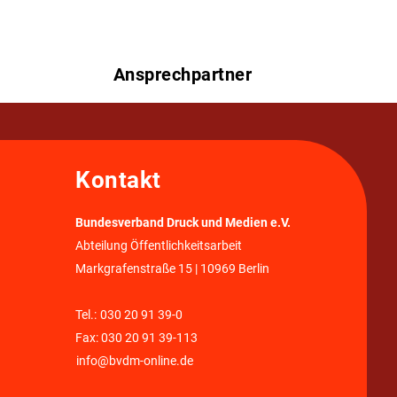
Ansprechpartner
Kontakt
Bundesverband Druck und Medien e.V.
Abteilung Öffentlichkeitsarbeit
Markgrafenstraße 15 | 10969 Berlin
Tel.:
030 20 91 39-0
Fax: 030 20 91 39-113
info@bvdm-online.de