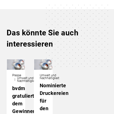
Das könnte Sie auch
interessieren
Presse
Umwelt und
Umwelt und
Nachhaltigkeit
Nachhaltigkeit
Nominierte
bvdm
Druckereien
gratuliert
für
dem
den
Gewinner