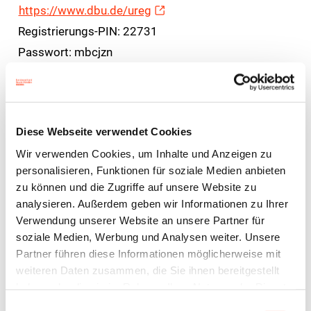
https://www.dbu.de/ureg
Registrierungs-PIN: 22731
Passwort: mbcjzn
Sie können die Zugangsdaten auch anderen
Personen (insbesondere potenziellen Antragstellern)
zur Verfügung stellen. Auf der Startseite erscheint
Diese Webseite verwendet Cookies
ein Formular, in das Sie Ihre Kontaktdaten eingeben.
Wir verwenden Cookies, um Inhalte und Anzeigen zu
Sie erhalten dann Ihren persönlichen
personalisieren, Funktionen für soziale Medien anbieten
zu können und die Zugriffe auf unsere Website zu
Registrierungscode, mit dem Sie Zugang zu den
analysieren. Außerdem geben wir Informationen zu Ihrer
Antragsformularen und weiteren Informationen
Verwendung unserer Website an unsere Partner für
erhalten. Jeder, der sich mit diesen Daten bei der
soziale Medien, Werbung und Analysen weiter. Unsere
DBU anmeldet, sieht nur seine eigenen Daten. In der
Partner führen diese Informationen möglicherweise mit
weiteren Daten zusammen, die Sie ihnen bereitgestellt
Anlage erhalten Sie eine Übersicht, welche Daten
haben oder die sie im Rahmen Ihrer Nutzung der Dienste
nach der Registrierung von den jeweiligen
gesammelt haben.
Einwilligungsauswahl