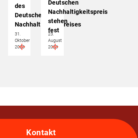
Deutschen
des
Nachhaltigkeitspreis
Deutschen
stehen
Nachhaltigkeitspreises
fest
31.
23.
Oktober
August
2023
2023
Kontakt