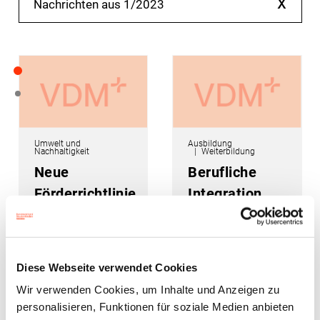
x
Nachrichten aus 1/2023
Umwelt und
Ausbildung
Nachhaltigkeit
Weiterbildung
Neue
Berufliche
Förderrichtlinie
Integration
für
von
Fahrzeugen
Geflüchteten
mit
Diese Webseite verwendet Cookies
alternativen
Wir verwenden Cookies, um Inhalte und Anzeigen zu
Antrieben
personalisieren, Funktionen für soziale Medien anbieten