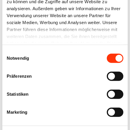
(Umweltbonus)
zu können und die Zugriffe auf unsere Website zu
analysieren. Außerdem geben wir Informationen zu Ihrer
Verwendung unserer Website an unsere Partner für
19. Januar 2023
17. Januar 2023
soziale Medien, Werbung und Analysen weiter. Unsere
Partner führen diese Informationen möglicherweise mit
weiteren Daten zusammen, die Sie ihnen bereitgestellt
haben oder die sie im Rahmen Ihrer Nutzung der Dienste
gesammelt haben.
Einwilligungsauswahl
Notwendig
Ausbildung
Ausbildung
Präferenzen
Aufruf zur
Girls‘Day am
Teilnahme am
27. April 2023
Statistiken
Gestaltungswettbewerb
der Druck-
Marketing
und
Medienverbände