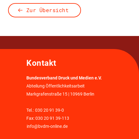
Zur Übersicht
Kontakt
Bundesverband Druck und Medien e.V.
Abteilung Öffentlichkeitsarbeit
Markgrafenstraße 15 | 10969 Berlin
Tel.:
030 20 91 39-0
Fax: 030 20 91 39-113
info@bvdm-online.de