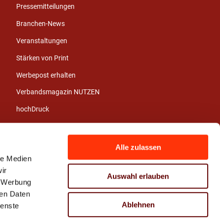
Pressemitteilungen
Branchen-News
Veranstaltungen
Stärken von Print
Werbepost erhalten
Verbandsmagazin NUTZEN
hochDruck
Jahresberichte
Branchenbericht
Alle zulassen
le Medien
Stellenangebote
ir
Auswahl erlauben
Azubi- und
, Werbung
Praktikumsbörse
ren Daten
Ablehnen
Pressematerial
ienste