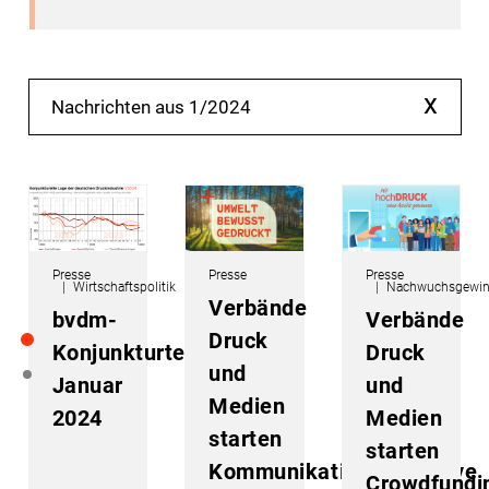
x
Nachrichten aus 1/2024
Presse
Presse
Presse
Wirtschaftspolitik
Nachwuchsgewi
Verbände
bvdm-
Verbände
Druck
Konjunkturtelegramm
Druck
und
Januar
und
Medien
2024
Medien
starten
starten
Kommunikationsoffensive
Crowdfundi