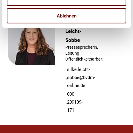
Ansprechpartner
Ablehnen
Silke
Leicht-
Sobbe
Pressesprecherin,
Leitung
Öffentlichkeitsarbeit
silke.leicht-
sobbe@bvdm-
online.de
030
209139-
171