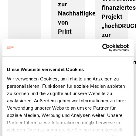
zur
finanziertes
Nachhaltigkeit
Projekt
von
„hochDRUC
Print
zur
Gewinnung
von
Auszubilde
Diese Webseite verwendet Cookies
über
Wir verwenden Cookies, um Inhalte und Anzeigen zu
Social
personalisieren, Funktionen für soziale Medien anbieten
Media
zu können und die Zugriffe auf unsere Website zu
31. Januar
25. Januar
05. Januar
analysieren. Außerdem geben wir Informationen zu Ihrer
2024
2024
2024
Verwendung unserer Website an unsere Partner für
soziale Medien, Werbung und Analysen weiter. Unsere
Partner führen diese Informationen möglicherweise mit
weiteren Daten zusammen, die Sie ihnen bereitgestellt