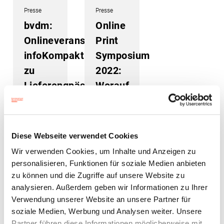
Presse
Presse
bvdm:
Online
Onlineveranstaltung
Print
infoKompakt
Symposium
zu
2022:
Lieferengpässen
Worauf
und
es
steigenden
beim
Preisen
„Re-
Diese Webseite verwendet Cookies
Start“
Wir verwenden Cookies, um Inhalte und Anzeigen zu
im
personalisieren, Funktionen für soziale Medien anbieten
Onlineprint
zu können und die Zugriffe auf unsere Website zu
analysieren. Außerdem geben wir Informationen zu Ihrer
ankommt
Verwendung unserer Website an unsere Partner für
soziale Medien, Werbung und Analysen weiter. Unsere
13. Mai 2022
03. Mai 2022
Partner führen diese Informationen möglicherweise mit