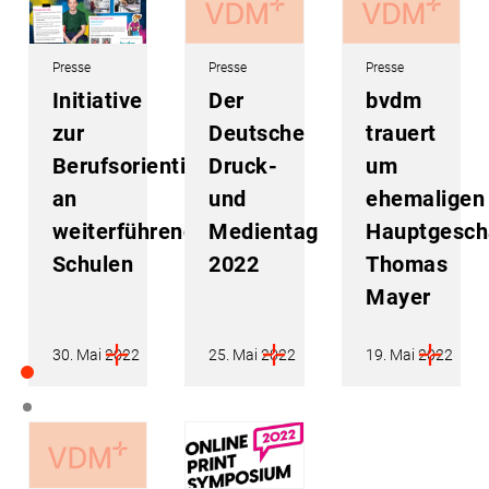
Presse
Presse
Presse
Initiative
Der
bvdm
zur
Deutsche
trauert
Berufsorientierung
Druck-
um
an
und
ehemaligen
weiterführenden
Medientag
Hauptgesch
Schulen
2022
Thomas
Mayer
30. Mai 2022
25. Mai 2022
19. Mai 2022