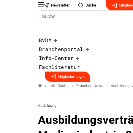
Newsletter
Suche
Mitglied
BVDM
Branchenportal
Info-Center
Fachliteratur
Mitglieder-Login
Info-Center
Branchen-News
Ausbildungs­v
Ausbildung
Ausbildungs­vertr