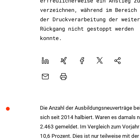
erfreulicherweise ein Anstieg zu
verzeichnen, während im Bereich
der Druckverarbeitung der weiter
Rückgang nicht gestoppt werden
konnte.
LinekdIn
Xing
Facebook
Plattform
Natives
X
Sharing
E-
Drucker
Mail
Die Anzahl der Ausbildungsneuverträge bei
sich seit 2014 halbiert. Waren es damals
2.463 gemeldet. Im Vergleich zum Vorjahr 
10,6 Prozent. Dies ist nur teilweise mit d