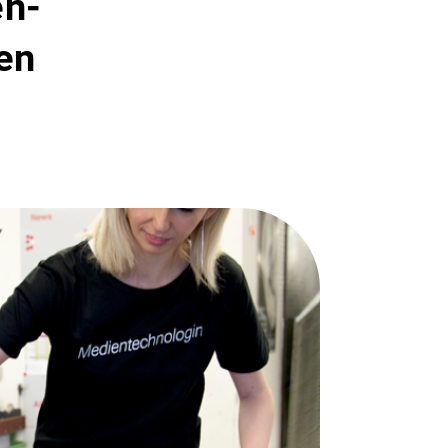
en­
gen