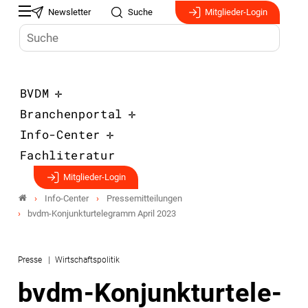
Newsletter
Suche
Mitglieder-Login
BVDM
Branchenportal
Info-Center
Fachliteratur
Mitglieder-Login
Info-Center
Pressemitteilungen
bvdm-Konjunkturtele­gramm April 2023
Presse
Wirtschaftspolitik
bvdm-Konjunkturtele­