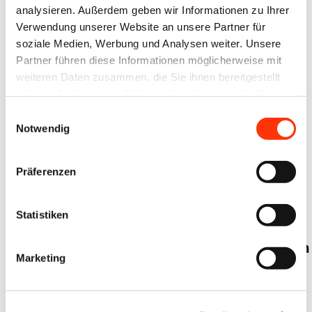
analysieren. Außerdem geben wir Informationen zu Ihrer
Herunterladen
Herunterladen
PDF
Verwendung unserer Website an unsere Partner für
soziale Medien, Werbung und Analysen weiter. Unsere
Partner führen diese Informationen möglicherweise mit
weiteren Daten zusammen, die Sie ihnen bereitgestellt
haben oder die sie im Rahmen Ihrer Nutzung der Dienste
gesammelt haben.
Einwilligungsauswahl
Meldungen
Notwendig
Tarifrunde 2026
Präferenzen
Presse
Tarifpolitik
Tarifpolitik
Tarifrunde 2026
Tarifrunde 2026
Statistiken
Sozialpolitik
BVDM:
Tarifrunde
Tarifverhandlungen
2026 –
Marketing
in der
Leitfaden
Druckindustrie
Arbeitskampf
vertagt