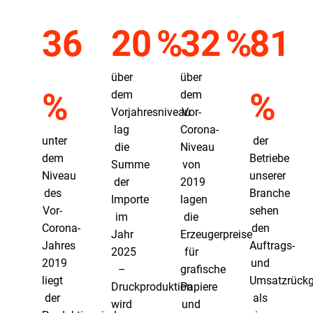
36
20 %
32 %
81
über
über
%
%
dem
dem
Vorjahresniveau
Vor-
lag
Corona-
unter
der
die
Niveau
dem
Betriebe
Summe
von
Niveau
unserer
der
2019
des
Branche
Importe
lagen
Vor-
sehen
im
die
Corona-
den
Jahr
Erzeugerpreise
Jahres
Auftrags-
2025
für
2019
und
–
grafische
liegt
Umsatzrück
Druckproduktion
Papiere
der
als
wird
und