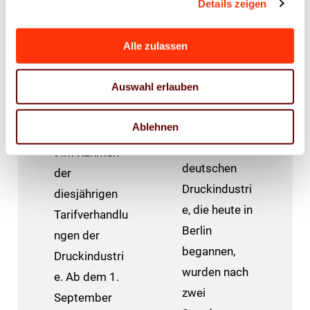
in der
Details zeigen
06. Juli 2026
Druckindustrie
Die
14. Juli 2026
Alle zulassen
Tarifverhandlu
Am 31.
ngen für die
Auswahl erlauben
August 2026
rund 95.000
endet die
Beschäftigten
Ablehnen
Friedenspflich
in der
t im Rahmen
deutschen
der
Druckindustri
diesjährigen
e, die heute in
Tarifverhandlu
Berlin
ngen der
begannen,
Druckindustri
wurden nach
e. Ab dem 1.
zwei
September