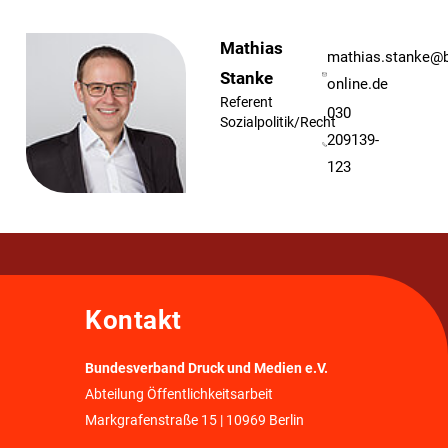
Mathias
mathias.stanke@
Stanke
online.de
Referent
030
Sozialpolitik/Recht
209139-
123
Kontakt
Bundesverband Druck und Medien e.V.
Abteilung Öffentlichkeitsarbeit
Markgrafenstraße 15 | 10969 Berlin