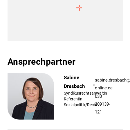
Ansprechpartner
Sabine
sabine.dresbach
Dresbach
online.de
Syndikusrechtsanwältin
030
Referentin
209139-
Sozialpolitik/Recht
121