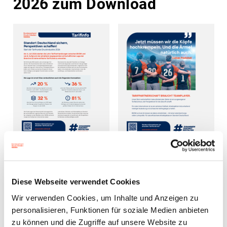
2026 zum Download
Tarifinfo
Tarifplakat
-
-
Start
Diese Webseite verwendet Cookies
Tarifpartnerschaft
der
braucht
Wir verwenden Cookies, um Inhalte und Anzeigen zu
Tarifrunde
personalisieren, Funktionen für soziale Medien anbieten
Teamplayer
2026
zu können und die Zugriffe auf unsere Website zu