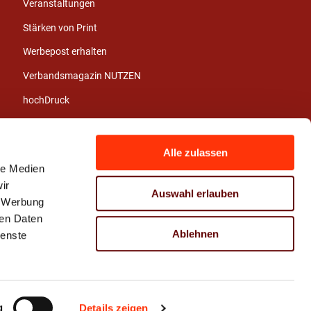
Veranstaltungen
Stärken von Print
Werbepost erhalten
Verbandsmagazin NUTZEN
hochDruck
Jahresberichte
Branchenbericht
Alle zulassen
le Medien
Stellenangebote
ir
Auswahl erlauben
Azubi- und
, Werbung
Praktikumsbörse
ren Daten
Ablehnen
ienste
Pressematerial
Pressekontakt
g
Details zeigen