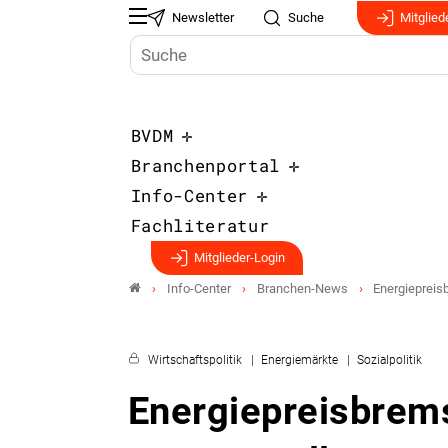
Newsletter
Suche
Mitglied
BVDM
Branchenportal
Info-Center
Fachliteratur
Mitglieder-Login
Info-Center
Branchen-News
Energiepreisb
Wirtschaftspolitik
Energiemärkte
Sozialpolitik
Energiepreisbrems