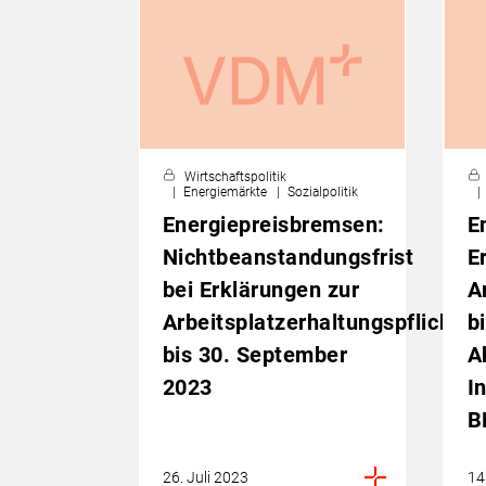
Wirtschaftspolitik
Energiemärkte
Sozialpolitik
Energiepreisbremsen:
E
Nichtbeanstandungsfrist
E
bei Erklärungen zur
A
Arbeitsplatzerhaltungspflicht
b
bis 30. September
A
2023
I
B
26. Juli 2023
14