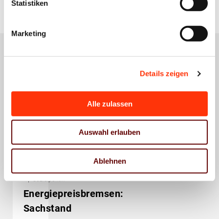
Statistiken
Marketing
Details zeigen
Das könnte Sie auch
interessieren
Alle zulassen
Auswahl erlauben
Ablehnen
Energiemärkte
Wirtschaftspolitik
Sozialpolitik
Energiepreisbremsen:
Sachstand