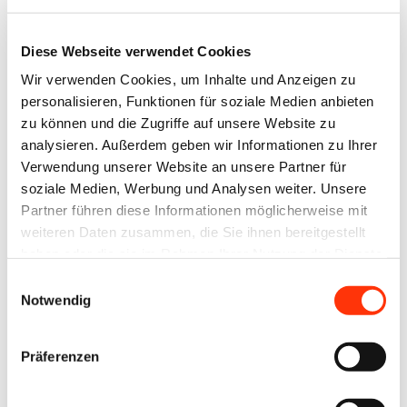
Diese Webseite verwendet Cookies
Ansprechpartner
Wir verwenden Cookies, um Inhalte und Anzeigen zu
personalisieren, Funktionen für soziale Medien anbieten
Sabine Dresbach
zu können und die Zugriffe auf unsere Website zu
Syndikusrechtsanwältin
Referentin Sozialpolitik/Recht
analysieren. Außerdem geben wir Informationen zu Ihrer
sabine.dresbach@bvdm-online.de
Verwendung unserer Website an unsere Partner für
soziale Medien, Werbung und Analysen weiter. Unsere
030 209139-121
Partner führen diese Informationen möglicherweise mit
weiteren Daten zusammen, die Sie ihnen bereitgestellt
Mathias Stanke
haben oder die sie im Rahmen Ihrer Nutzung der Dienste
Referent Sozialpolitik/Recht
gesammelt haben.
Einwilligungsauswahl
mathias.stanke@bvdm-online.de
Notwendig
030 209139-123
Präferenzen
Zur Übersicht