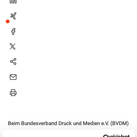
LinekdIn
Xing
Facebook
Plattform
X
Natives
Sharing
E-
Mail
Drucker
Beim Bundesverband Druck und Medien e.V. (BVDM)
steht ein Wechsel in der Leitung Kommunikation an.