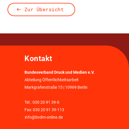
Zur Übersicht
Kontakt
Bundesverband Druck und Medien e.V.
Abteilung Öffentlichkeitsarbeit
Markgrafenstraße 15 | 10969 Berlin
Tel.:
030 20 91 39-0
Fax: 030 20 91 39-113
info@bvdm-online.de