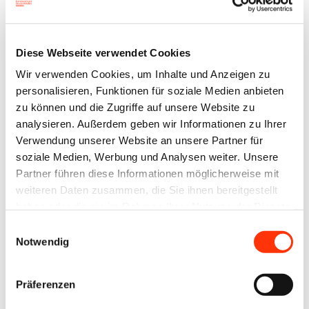
Silke Leicht-Sobbe, seit 2022 Referentin Presse- und
Öffentlichkeitsarbeit beim BVDM tätig, folgt ab 1.
April 2025 auf Bettina Knape, die den BVDM nach
Diese Webseite verwendet Cookies
zwölf Jahren auf eigenen Wunsch verlässt.
Wir verwenden Cookies, um Inhalte und Anzeigen zu
personalisieren, Funktionen für soziale Medien anbieten
Als Pressesprecherin und Leiterin des Bereiches
zu können und die Zugriffe auf unsere Website zu
analysieren. Außerdem geben wir Informationen zu Ihrer
Kommunikation im BVDM verantwortet Silke Leicht-
Verwendung unserer Website an unsere Partner für
Sobbe die bundesweite Verbändekommunikation
soziale Medien, Werbung und Analysen weiter. Unsere
der Druck- und Medienwirtschaft. Die
Partner führen diese Informationen möglicherweise mit
Kommunikationsexpertin verfügt über mehr als
weiteren Daten zusammen, die Sie ihnen bereitgestellt
haben oder die sie im Rahmen Ihrer Nutzung der Dienste
zwanzig Jahre Berufserfahrung in Verbänden und
gesammelt haben.
Einwilligungsauswahl
öffentlichen Institutionen – vom Kommunalen
Notwendig
Arbeitgeberverband Berlin, über die AOK bis hin zur
Senatsverwaltung für Inneres in Berlin. Seit 2022 war
Präferenzen
sie bereits als Referentin Presse- und