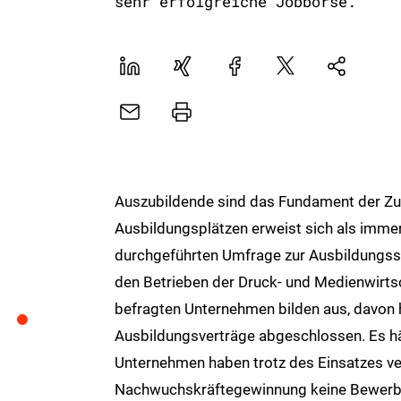
sehr erfolgreiche Jobbörse.
LinekdIn
Xing
Facebook
Plattform
Natives
X
Sharing
E-
Drucker
Mail
Auszubildende sind das Fundament der Zu
Ausbildungsplätzen erweist sich als immer
durchgeführten Umfrage zur Ausbildungssit
den Betrieben der Druck- und Medienwirtsch
befragten Unternehmen bilden aus, davon 
Ausbildungsverträge abgeschlossen. Es hä
Unternehmen haben trotz des Einsatzes 
Nachwuchskräftegewinnung keine Bewerbu