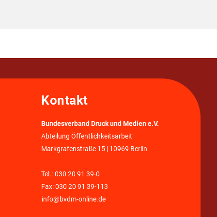
Kontakt
Bundesverband Druck und Medien e.V.
Abteilung Öffentlichkeitsarbeit
Markgrafenstraße 15 | 10969 Berlin
Tel.:
030 20 91 39-0
Fax: 030 20 91 39-113
info@bvdm-online.de