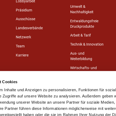
Lobbyarbeit
Umwelt &
Präsidium
Nachhaltigkeit
Ausschüsse
Entwaldungsfreie
Druckprodukte
Landesverbände
Arbeit & Tarif
Netzwerk
Technik & Innovation
Team
Aus- und
Karriere
Weiterbildung
Wirtschafts- und
Medienrecht
t Cookies
Gestaltungswettbewerb
 Inhalte und Anzeigen zu personalisieren, Funktionen für sozia
e Zugriffe auf unsere Website zu analysieren. Außerdem geben w
rwendung unserer Website an unsere Partner für soziale Medien
re Partner führen diese Informationen möglicherweise mit weite
ereitgestellt haben oder die sie im Rahmen Ihrer Nutzung der D