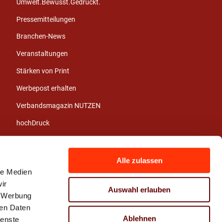
Umwelt.Bewusst.Gedruckt.
Pressemitteilungen
Branchen-News
Veranstaltungen
Stärken von Print
Werbepost erhalten
Verbandsmagazin NUTZEN
hochDruck
Jahresberichte
Branchenbericht
Alle zulassen
le Medien
Stellenangebote
ir
Auswahl erlauben
Azubi- und
, Werbung
Praktikumsbörse
ren Daten
Ablehnen
ienste
Pressematerial