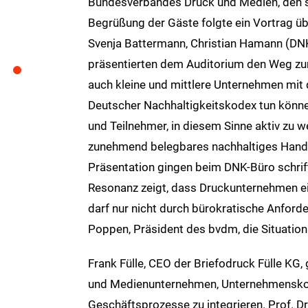
Bundesverbandes Druck und Medien, den s
Begrüßung der Gäste folgte ein Vortrag ü
Svenja Battermann, Christian Hamann (DN
präsentierten dem Auditorium den Weg zur 
auch kleine und mittlere Unternehmen mit
Deutscher Nachhaltigkeitskodex tun können
und Teilnehmer, in diesem Sinne aktiv zu w
zunehmend belegbares nachhaltiges Handel
Präsentation gingen beim DNK-Büro schrift
Resonanz zeigt, dass Druckunternehmen ei
darf nur nicht durch bürokratische Anford
Poppen, Präsident des bvdm, die Situation
Frank Fülle, CEO der Briefodruck Fülle KG, 
und Medienunternehmen, Unternehmenskomm
Geschäftsprozesse zu integrieren. Prof. Dr