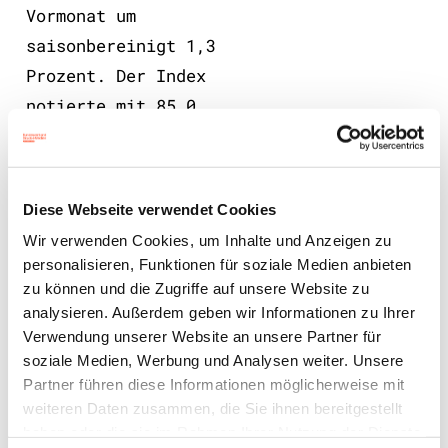
Vormonat um
saisonbereinigt 1,3
Prozent. Der Index
notierte mit 85,0
Punkten jedoch rund
19,2 Prozent unter
seinem Vorjahresniveau.
Diese Webseite verwendet Cookies
Die Auftragsrückgänge
Wir verwenden Cookies, um Inhalte und Anzeigen zu
der letzten Zeit,
personalisieren, Funktionen für soziale Medien anbieten
besonders im
zu können und die Zugriffe auf unsere Website zu
Werbesegment, machen
analysieren. Außerdem geben wir Informationen zu Ihrer
Verwendung unserer Website an unsere Partner für
der Druckbranche weiter
soziale Medien, Werbung und Analysen weiter. Unsere
zu schaffen und trüben
Partner führen diese Informationen möglicherweise mit
die Geschäftslage
weiteren Daten zusammen, die Sie ihnen bereitgestellt
sichtlich ein.
haben oder die sie im Rahmen Ihrer Nutzung der Dienste