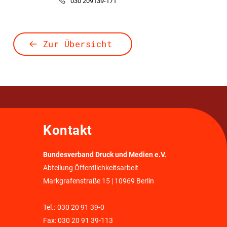
030 209139-171
Zur Übersicht
Kontakt
Bundesverband Druck und Medien e.V.
Abteilung Öffentlichkeitsarbeit
Markgrafenstraße 15 | 10969 Berlin
Tel.:
030 20 91 39-0
Fax: 030 20 91 39-113