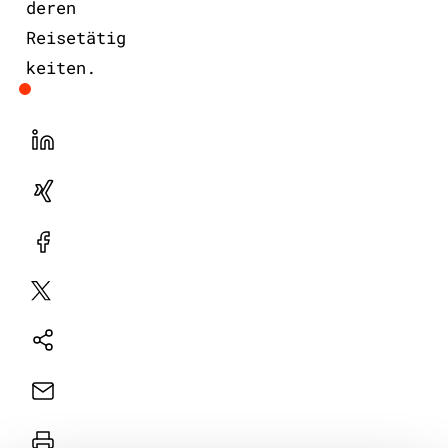
deren
Reisetätig
keiten.
LinekdIn
Xing
Facebook
Plattform
X
Natives
Sharing
E-
Mail