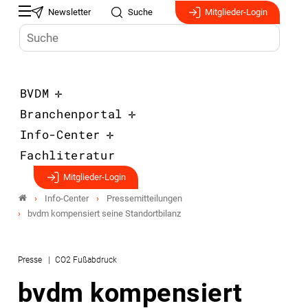
Newsletter
Suche
Mitglieder-Login
BVDM
Branchenportal
Info-Center
Fachliteratur
Mitglieder-Login
Info-Center
Pressemitteilungen
bvdm kompensiert seine Standortbilanz
Presse
CO2 Fußabdruck
bvdm kompensiert