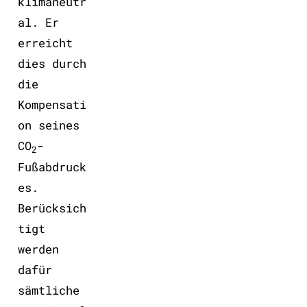
klimaneutr
al. Er
erreicht
dies durch
die
Kompensati
on seines
CO
-
2
Fußabdruck
es.
Berücksich
tigt
werden
dafür
sämtliche