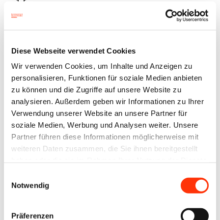
Drucker
Der CO
-Fußabdruck wird mit Hilfe des Rechners der
2
Diese Webseite verwendet Cookies
Klimainitiative der Druck- und Medienverbände
Wir verwenden Cookies, um Inhalte und Anzeigen zu
berechnet und durch Klimaschutzmaßnahmen im
personalisieren, Funktionen für soziale Medien anbieten
zu können und die Zugriffe auf unsere Website zu
nach dem Goldstandard zertifizierten Projekt
analysieren. Außerdem geben wir Informationen zu Ihrer
„Photovoltaik“ in Indien (
Zertifikat ID: 23138058
)
Verwendung unserer Website an unsere Partner für
ausgeglichen.
soziale Medien, Werbung und Analysen weiter. Unsere
Partner führen diese Informationen möglicherweise mit
„Wir bieten mit der Klimainitiative der Druck- und
weiteren Daten zusammen, die Sie ihnen bereitgestellt
Medienverbände Druckereien und Verlagen eine
haben oder die sie im Rahmen Ihrer Nutzung der Dienste
gesammelt haben.
Möglichkeit, sich ihres CO
-Fußabdruckes bewusst
Einwilligungsauswahl
2
Notwendig
zu werden. Mit unserer Kompensation senden wir
ein wichtiges und authentisches Signal an alle Druck-
Präferenzen