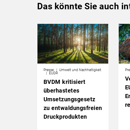
Das könnte Sie auch in
Presse
Umwelt und Nachhaltigkeit
Pre
EUDR
V
BVDM kritisiert
E
überhastetes
E
Umsetzungsgesetz
r
zu entwaldungsfreien
Druckprodukten