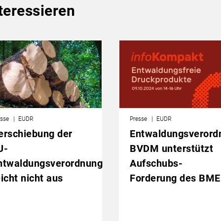
teressieren
sse
EUDR
Presse
EUDR
erschiebung der
Entwaldungsverord
U-
BVDM unterstützt
ntwaldungsverordnung
Aufschubs-
eicht nicht aus
Forderung des BME