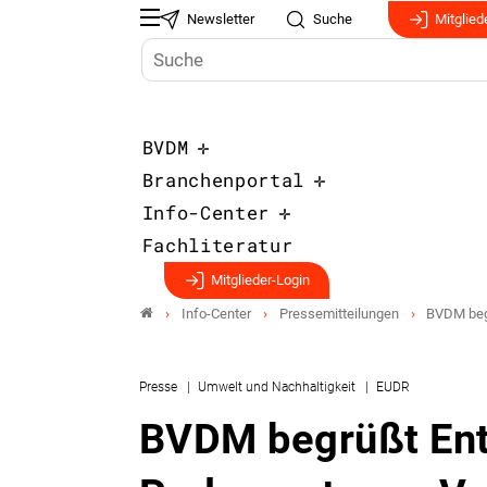
Newsletter
Suche
Mitglied
BVDM
Branchenportal
Info-Center
Fachliteratur
Mitglieder-Login
Info-Center
Pressemitteilungen
BVDM begr
Presse
Umwelt und Nachhaltigkeit
EUDR
BVDM begrüßt Ent