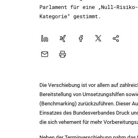
Parlament für eine „Null-Risiko-
Kategorie“ gestimmt.
LinekdIn
Xing
Facebook
Plattform
Natives
X
Sharing
E-
Drucker
Mail
Die Verschiebung ist vor allem auf zahlre
Bereitstellung von Umsetzungshilfen sowi
(Benchmarking) zurückzuführen. Dieser Au
Einsatzes des Bundesverbandes Druck un
die sich vehement für mehr Vorbereitungsz
Neben der Terminverschiebung nahm das P