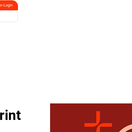
er-Login
rint