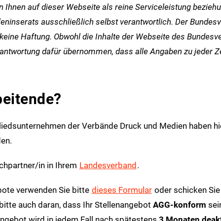
en Ihnen auf dieser Webseite als reine Serviceleistung bezie
elleninserats ausschließlich selbst verantwortlich. Der Bunde
 keine Haftung. Obwohl die Inhalte der Webseite des Bundesv
antwortung dafür übernommen, dass alle Angaben zu jeder Zeit v
beitende?
tgliedsunternehmen der Verbände Druck und Medien haben hie
den.
chpartner/in in Ihrem
Landesverband
.
bote verwenden Sie bitte
dieses Formular
oder schicken Sie
 bitte auch daran, dass Ihr Stellenangebot
AGG-konform
sei
angebot wird in jedem Fall nach spätestens
3 Monaten deakt