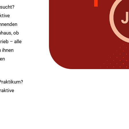
esucht?
ktive
annenden
nhaus, ob
rieb – alle
n ihnen
ten
 Praktikum?
raktive