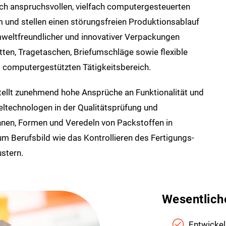
ch anspruchs­vollen, vielfach computer­gesteuerten
 und stellen einen störungs­freien Produktions­ablauf
welt­freundlicher und innovativer Verpackungen
etten, Trage­taschen, Brief­umschläge sowie flexible
computer­gestützten Tätigkeits­bereich.
tellt zunehmend hohe Ansprüche an Funktionalität und
­technologen in der Qualitäts­prüfung und
nnen, Formen und Veredeln von Packstoffen in
 Berufsbild wie das Kontrollieren des Fertigungs­
stern.
Wesentlich
Entwickel