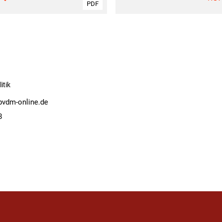
PDF
itik
bvdm-online.de
8