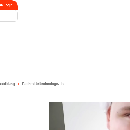
er-Login
usbildung
Packmitteltechnologe/-in