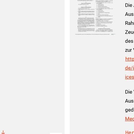
Die
Aus
Rah
Zeu
des
zur
htt
de/
ice
Die
Aus
ged
Med
He