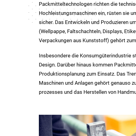
Packmittel­technologen richten die technis
Hochleistungs­maschinen ein, rüsten sie um
sicher. Das Entwickeln und Produzieren um
(Wellpappe, Falt­schachteln, Displays, Etik
Verpackungen aus Kunststoff) gehört zum 
Insbesondere die Konsum­güter­industrie s
Design. Darüber hinaus kommen Pack­mittel
Produktions­planung zum Einsatz. Das Tre
Maschinen und Anlagen gehört genauso zum
prozesses und das Herstellen von Hand­mu