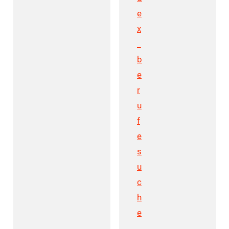
e
x
_
b
e
r
u
f
e
s
u
c
h
e
.