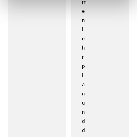
m
e
n
l
e
h
r
p
l
a
n
u
n
d
d