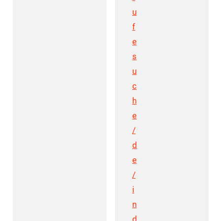
u
f
e
s
u
c
h
e
/
d
e
/
i
n
d