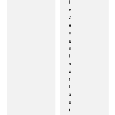
i
e
Z
e
u
g
n
i
s
e
r
l
ä
u
t