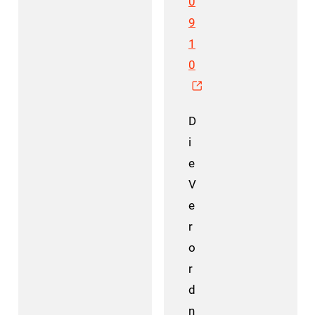
0
9
1
0
D
i
e
V
e
r
o
r
d
n