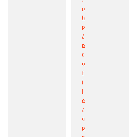
p
h
p
/
p
r
o
f
i
l
e
/
a
p
p