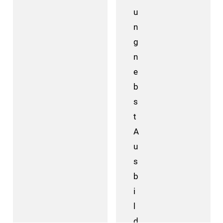
u
n
g
n
e
b
s
t
A
u
s
b
i
l
d