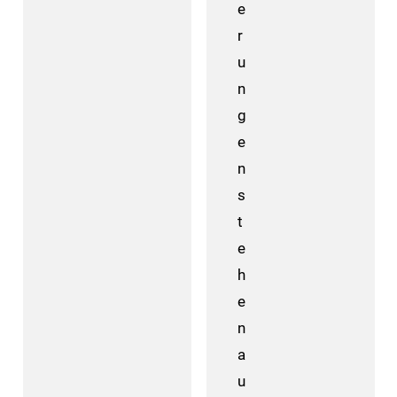
e
r
u
n
g
e
n
s
t
e
h
e
n
a
u