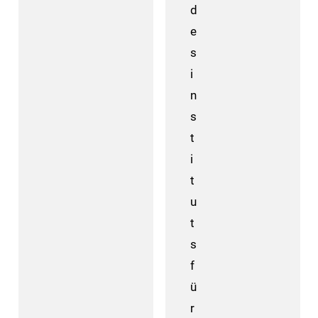
d
e
s
i
n
s
t
i
t
u
t
s
f
ü
r