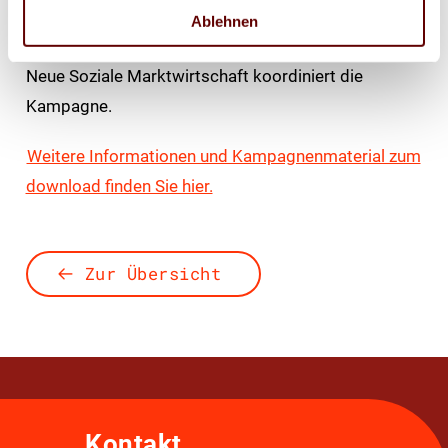
Medienwirtschaft bis zur Landwirtschaft, vom
Ablehnen
Außenhandel bis zum Baugewerbe. Die Initiative
Neue Soziale Marktwirtschaft koordiniert die
Kampagne.
Weitere Informationen und Kampagnenmaterial zum
download finden Sie hier.
Zur Übersicht
Kontakt