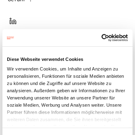
LinekdIn
Xing
Facebook
Diese Webseite verwendet Cookies
Plattform
Wir verwenden Cookies, um Inhalte und Anzeigen zu
X
personalisieren, Funktionen für soziale Medien anbieten
zu können und die Zugriffe auf unsere Website zu
Natives
Sharing
analysieren. Außerdem geben wir Informationen zu Ihrer
Verwendung unserer Website an unsere Partner für
E-
Mail
soziale Medien, Werbung und Analysen weiter. Unsere
Partner führen diese Informationen möglicherweise mit
Drucker
weiteren Daten zusammen, die Sie ihnen bereitgestellt
haben oder die sie im Rahmen Ihrer Nutzung der Dienste
gesammelt haben.