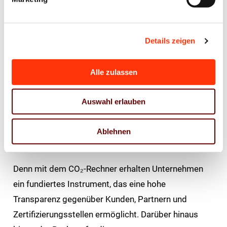
Der CO₂-Rechner für den Verpackungsdruck bietet
einen erheblichen Mehrwert für Umwelt, Kunden und
Unternehmen. Julia Rohmann, Referentin für Umwelt
Details zeigen
und Nachhaltigkeit sowie Projektleiterin der
Klimainitiative der Druck- und Medienverbände zu
Alle zulassen
den Vorteilen des Verpackungsdruckrechners: „Mit
dem neuen CO₂-Rechner für den Verpackungsdruck
Auswahl erlauben
bietet die Klimainitiative ein innovatives Werkzeug,
das ökologisches Engagement messbar macht und
Ablehnen
Unternehmen zukunftssicher aufstellt.“
Denn mit dem CO₂-Rechner erhalten Unternehmen
ein fundiertes Instrument, das eine hohe
Transparenz gegenüber Kunden, Partnern und
Zertifizierungsstellen ermöglicht. Darüber hinaus