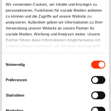
Spezifisch für den Verpackungsdruck
Wir verwenden Cookies, um Inhalte und Anzeigen zu
entwickelt
personalisieren, Funktionen für soziale Medien anbieten
zu können und die Zugriffe auf unsere Website zu
Der neue CO₂-Rechner ist speziell auf die komplexen
analysieren. Außerdem geben wir Informationen zu Ihrer
Anforderungen im Faltschachteldruck
Verwendung unserer Website an unsere Partner für
soziale Medien, Werbung und Analysen weiter. Unsere
zugeschnitten. Die Hersteller benötigen in diesem
Partner führen diese Informationen möglicherweise mit
Segment eine etwas anders aufgebaute Kalkulation
weiteren Daten zusammen, die Sie ihnen bereitgestellt
ihrer Produkte. Zentrale Bestandteile sind hier
haben oder die sie im Rahmen Ihrer Nutzung der Dienste
Nutzen und diverse Veredelungsschritte, die im
gesammelt haben.
Einwilligungsauswahl
Akzidenzbereich etwas anders gelagert sind. Der
Notwendig
Rechner berücksichtigt all diese Faktoren und
ermöglicht die präzise Berechnung des sogenannten
Präferenzen
Product Carbon Footprint (PCF) – von
Rohmaterialien über Farben, Energieverbrauch und
Statistiken
Transport bis hin zur Weiterverarbeitung.
Marketing