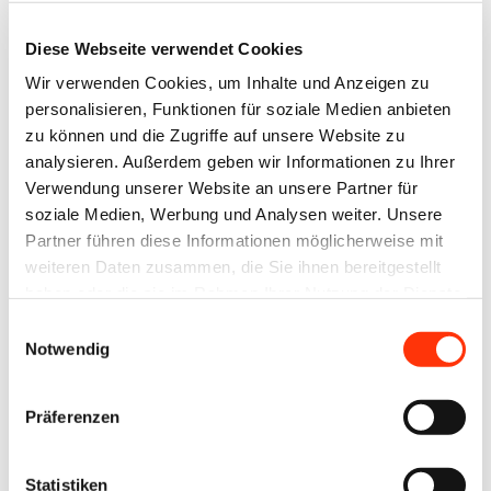
Diese Webseite verwendet Cookies
Wir verwenden Cookies, um Inhalte und Anzeigen zu
Ansprechpartner
personalisieren, Funktionen für soziale Medien anbieten
zu können und die Zugriffe auf unsere Website zu
Sabine Dresbach
analysieren. Außerdem geben wir Informationen zu Ihrer
Syndikusrechtsanwältin
Verwendung unserer Website an unsere Partner für
Referentin Sozialpolitik/Recht
soziale Medien, Werbung und Analysen weiter. Unsere
sabine.dresbach@bvdm-online.de
Partner führen diese Informationen möglicherweise mit
030 209139-121
weiteren Daten zusammen, die Sie ihnen bereitgestellt
haben oder die sie im Rahmen Ihrer Nutzung der Dienste
Mathias Stanke
gesammelt haben.
Einwilligungsauswahl
Referent Sozialpolitik/Recht
Notwendig
mathias.stanke@bvdm-online.de
030 209139-123
Präferenzen
Zur Übersicht
Statistiken