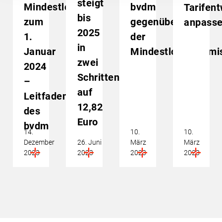
steigt
Mindestlohns
bvdm
Tarifen
bis
zum
gegenüber
anpass
2025
1.
der
in
Januar
Mindestlohnkommi
zwei
2024
Schritten
–
auf
Leitfaden
12,82
des
Euro
bvdm
14.
10.
10.
Dezember
26. Juni
März
März
2023
2023
2023
2023