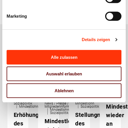
Marketing
Details zeigen
Das könnte Sie auch
Alle zulassen
interessieren
Auswahl erlauben
Ablehnen
Presse
Sozialpolitik
News / Presse /
Mindestlohn
Mindest
Mindestlohn
Mitgliederinformationen
Sozialpolitik
Mindestlohn
Sozialpolitik
Erhöhung
Stellungnahme
wieder
Mindestlohn
des
des
an