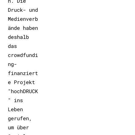
n. Die
Druck- und
Medienverb
ände haben
deshalb
das
crowdfundi
ng-
finanziert
e Projekt
"hochDRUCK
" ins
Leben
gerufen,
um über