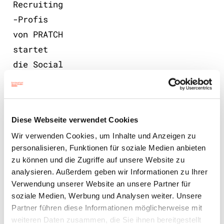
Recruiting
-Profis
von PRATCH
startet
die Social
Media
Kampagne
im März
Diese Webseite verwendet Cookies
2024.
Wir verwenden Cookies, um Inhalte und Anzeigen zu
Werden
personalisieren, Funktionen für soziale Medien anbieten
auch Sie
zu können und die Zugriffe auf unsere Website zu
Teil des
analysieren. Außerdem geben wir Informationen zu Ihrer
Projekts
Verwendung unserer Website an unsere Partner für
soziale Medien, Werbung und Analysen weiter. Unsere
und tragen
Partner führen diese Informationen möglicherweise mit
Sie dazu
weiteren Daten zusammen, die Sie ihnen bereitgestellt