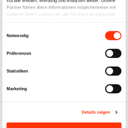
soziale Medien, Werbung und Analysen weiter. Unsere
Partner führen diese Informationen möglicherweise mit
weiteren Daten zusammen, die Sie ihnen bereitgestellt
haben oder die sie im Rahmen Ihrer Nutzung der Dienste
gesammelt haben.
Einwilligungsauswahl
Notwendig
Passwort vergessen?
Präferenzen
Statistiken
Ansprechpartner
Marketing
Julia Rohmann
Referentin Umweltschutz/Arbeitssicherheit
julia.rohmann@bvdm-online.de
Details zeigen
030 209139-163