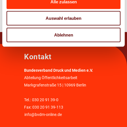
Alle zulassen
Zur Übersicht
Auswahl erlauben
Ablehnen
Kontakt
Bundesverband Druck und Medien e.V.
Abteilung Öffentlichkeitsarbeit
Markgrafenstraße 15 | 10969 Berlin
Tel.:
030 20 91 39-0
Fax: 030 20 91 39-113
info@bvdm-online.de