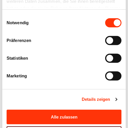
weiteren Daten zusammen, die Sie ihnen bereitgestellt
haben oder die sie im Rahmen Ihrer Nutzung der Dienste
Passwort vergessen?
gesammelt haben.
Einwilligungsauswahl
Notwendig
Präferenzen
Ansprechpartner
Statistiken
Harry Belz
Referent Technik + Innovation
Marketing
harry.belz@bvdm-online.de
030 209139-161
Details zeigen
Zur Übersicht
Alle zulassen