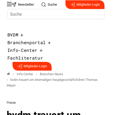
Newsletter
Suche
Mitglieder-Login
BVDM
Branchenportal
Info-Center
Fachliteratur
Mitglieder-Login
Info-Center
Branchen-News
bvdm trauert um ehemaligen Hauptgeschäftsführer Thomas
Mayer
Presse