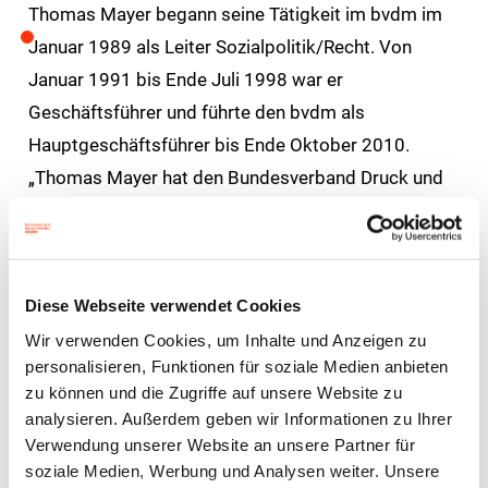
Thomas Mayer begann seine Tätigkeit im bvdm im
Januar 1989 als Leiter Sozialpolitik/Recht. Von
Januar 1991 bis Ende Juli 1998 war er
Geschäftsführer und führte den bvdm als
Hauptgeschäftsführer bis Ende Oktober 2010.
„Thomas Mayer hat den Bundesverband Druck und
Medien e.V. nachhaltig geprägt und durch Zeiten
rasanter Veränderungen der Branche geführt“,
würdigt Dr. Paul Albert Deimel,
Diese Webseite verwendet Cookies
Hauptgeschäftsführer des bvdm die Leistungen
seines Vorgängers im Amt. Wolfgang Poppen,
Wir verwenden Cookies, um Inhalte und Anzeigen zu
personalisieren, Funktionen für soziale Medien anbieten
Präsident des bvdm ergänzt: „Tarifpolitik und
zu können und die Zugriffe auf unsere Website zu
Sozialpartnerschaft der deutschen Druckindustrie
analysieren. Außerdem geben wir Informationen zu Ihrer
verdanken ihm die Verbindung unternehmerischer
Verwendung unserer Website an unsere Partner für
und gesellschaftlicher Verantwortung
soziale Medien, Werbung und Analysen weiter. Unsere