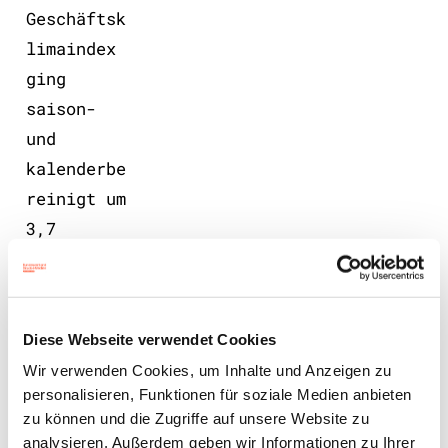
Geschäftsk
limaindex
ging
saison-
und
kalenderbe
reinigt um
3,7
Prozent im
Vergleich
zum
Diese Webseite verwendet Cookies
Vormonat
Wir verwenden Cookies, um Inhalte und Anzeigen zu
zurück.
personalisieren, Funktionen für soziale Medien anbieten
Mit 89,5
zu können und die Zugriffe auf unsere Website zu
Punkten
analysieren. Außerdem geben wir Informationen zu Ihrer