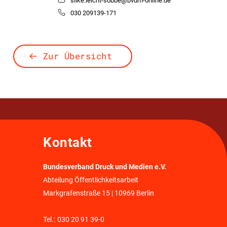
silke.leicht-sobbe@bvdm-online.de
030 209139-171
Zur Übersicht
Kontakt
Bundesverband Druck und Medien e.V.
Abteilung Öffentlichkeitsarbeit
Markgrafenstraße 15 | 10969 Berlin
Tel.:
030 20 91 39-0