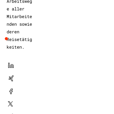
Arbeitsweg
e aller
Mitarbeite
nden sowie
deren
Reisetätig
keiten.
LinekdIn
Xing
Facebook
Plattform
X