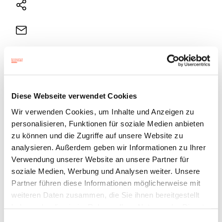
Natives
Sharing
E-
Mail
Drucker
Diese Webseite verwendet Cookies
Wir verwenden Cookies, um Inhalte und Anzeigen zu
personalisieren, Funktionen für soziale Medien anbieten
zu können und die Zugriffe auf unsere Website zu
analysieren. Außerdem geben wir Informationen zu Ihrer
Verwendung unserer Website an unsere Partner für
soziale Medien, Werbung und Analysen weiter. Unsere
Partner führen diese Informationen möglicherweise mit
weiteren Daten zusammen, die Sie ihnen bereitgestellt
haben oder die sie im Rahmen Ihrer Nutzung der Dienste
gesammelt haben.
Der CO
-Fußabdruck des BVDM wird mit Hilfe des
Einwilligungsauswahl