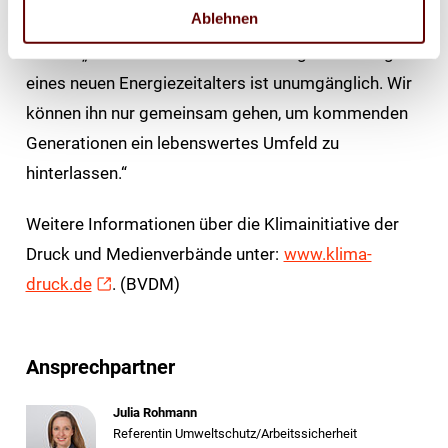
Ablehnen
Julia Rohmann, Referentin für Umweltschutz des
BVDM. „Denn eines ist klar – der Weg in Richtung
eines neuen Energiezeitalters ist unumgänglich. Wir
können ihn nur gemeinsam gehen, um kommenden
Generationen ein lebenswertes Umfeld zu
hinterlassen.“
Weitere Informationen über die Klimainitiative der
Druck und Medienverbände unter:
www.klima-
druck.de
. (BVDM)
Ansprechpartner
Julia Rohmann
Referentin Umweltschutz/Arbeitssicherheit