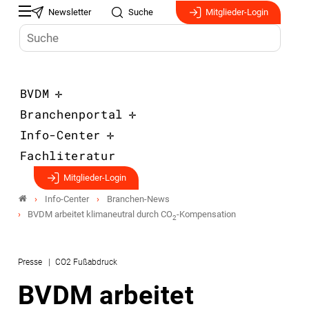
Newsletter
Suche
Mitglieder-Login
BVDM
Branchenportal
Info-Center
Fachliteratur
Mitglieder-Login
Info-Center
Branchen-News
BVDM arbeitet klimaneutral durch CO
-Kompensation
2
Presse
CO2 Fußabdruck
BVDM arbeitet