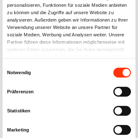
personalisieren, Funktionen für soziale Medien anbieten
zu können und die Zugriffe auf unsere Website zu
LinekdIn
analysieren. Außerdem geben wir Informationen zu Ihrer
Verwendung unserer Website an unsere Partner für
Xing
soziale Medien, Werbung und Analysen weiter. Unsere
Partner führen diese Informationen möglicherweise mit
Facebook
weiteren Daten zusammen, die Sie ihnen bereitgestellt
haben oder die sie im Rahmen Ihrer Nutzung der Dienste
Plattform
gesammelt haben.
X
Einwilligungsauswahl
Notwendig
Natives
Sharing
E-
Präferenzen
Mail
Drucker
Statistiken
Marketing