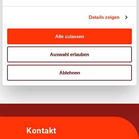
Ansprechpartner
Details zeigen
Frank Fischer
Referent Bildungspolitik
Alle zulassen
frank.fischer@bvdm-online.de
030 209139-118
Auswahl erlauben
Ablehnen
Zur Übersicht
Kontakt