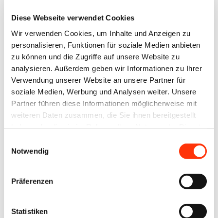
Anweisungen zum
Zurücksetzen Ihres
Diese Webseite verwendet Cookies
Passworts werden Ihnen
Wir verwenden Cookies, um Inhalte und Anzeigen zu
umgehend per E-Mail
personalisieren, Funktionen für soziale Medien anbieten
zu können und die Zugriffe auf unsere Website zu
zugesandt.
analysieren. Außerdem geben wir Informationen zu Ihrer
Verwendung unserer Website an unsere Partner für
Benutzername oder E-Mail-Adresse
soziale Medien, Werbung und Analysen weiter. Unsere
Partner führen diese Informationen möglicherweise mit
weiteren Daten zusammen, die Sie ihnen bereitgestellt
haben oder die sie im Rahmen Ihrer Nutzung der Dienste
gesammelt haben.
Einwilligungsauswahl
Notwendig
Zurück zum Anmeldeformular
Präferenzen
Statistiken