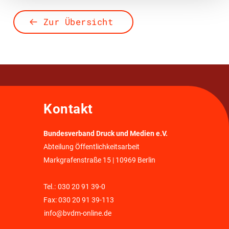
Zur Übersicht
Kontakt
Bundesverband Druck und Medien e.V.
Abteilung Öffentlichkeitsarbeit
Markgrafenstraße 15 | 10969 Berlin
Tel.:
030 20 91 39-0
Fax: 030 20 91 39-113
info@bvdm-online.de