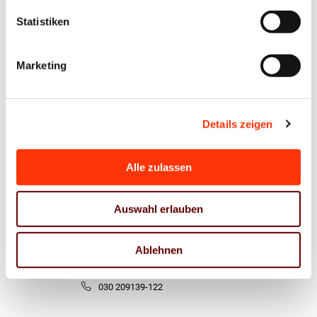
Ansprechpartner
Statistiken
Sabine Dresbach
Syndikusrechtsanwältin
Marketing
Referentin Sozialpolitik/Recht
sabine.dresbach@bvdm-online.de
030 209139-121
Details zeigen
Mathias Stanke
Referent Sozialpolitik/Recht
Alle zulassen
mathias.stanke@bvdm-online.de
030 209139-123
Auswahl erlauben
Anna Lutz
Ablehnen
Referentin Medien- und Wirtschaftsrecht
anna.lutz@bvdm-online.de
030 209139-122